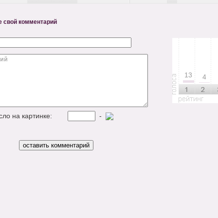
е свой комментарий
13
4
исло на картинке:
-