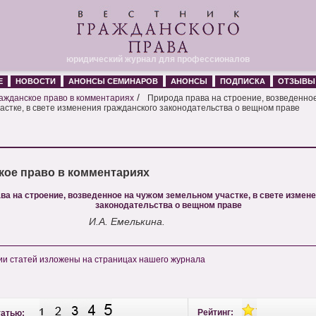
юридический журнал для профессионалов
Е
НОВОСТИ
АНОНСЫ СЕМИНАРОВ
АНОНСЫ
ПОДПИСКА
ОТЗЫВЫ
/
ажданское право в комментариях
Природа права на строение, возведенно
астке, в свете изменения гражданского законодательства о вещном праве
кое право в комментариях
ва на строение, возведенное на чужом земельном участке, в свете измен
законодательства о вещном праве
И.А. Емелькина.
и статей изложены на страницах нашего журнала
Рейтинг:
татью: