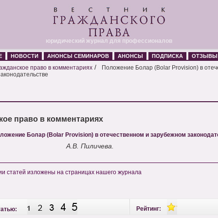
юридический журнал для профессионалов
Е
НОВОСТИ
АНОНСЫ СЕМИНАРОВ
АНОНСЫ
ПОДПИСКА
ОТЗЫВЫ
/
ажданское право в комментариях
Положение Болар (Bolar Provision) в оте
законодательстве
кое право в комментариях
ложение Болар (Bolar Provision) в отечественном и зарубежном законода
А.В. Пиличева.
и статей изложены на страницах нашего журнала
Рейтинг:
татью: