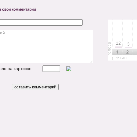
е свой комментарий
12
3
исло на картинке:
-