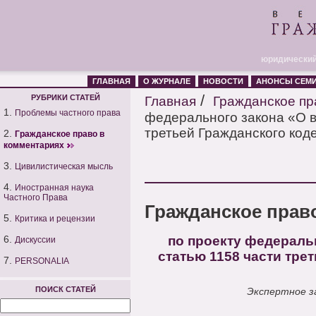
юридический
ГЛАВНАЯ
О ЖУРНАЛЕ
НОВОСТИ
АНОНСЫ СЕМ
/
РУБРИКИ СТАТЕЙ
Главная
Гражданское пр
1.
Проблемы частного права
федерального закона «О в
третьей Гражданского код
2.
Гражданское право в
комментариях
3.
Цивилистическая мысль
4.
Иностранная наука
Частного Права
Гражданское прав
5.
Критика и рецензии
6.
по проекту федераль
Дискуссии
статью 1158 части тре
7.
PERSONALIA
ПОИСК СТАТЕЙ
Экспертное з