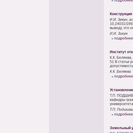
подробнее
Конструкция
И.И. Зикун, 
10.24031/199
выводу, что 
И.И. Зикун
подробнее
Институт отк
К.К. Беляева
51 В статье 
допустимость
К.К. Беляева
подробнее
Установлени
Т.П. ПОДШИВА
кафедры граж
университета
Т.П. Подшива
подробнее
Земельный уч