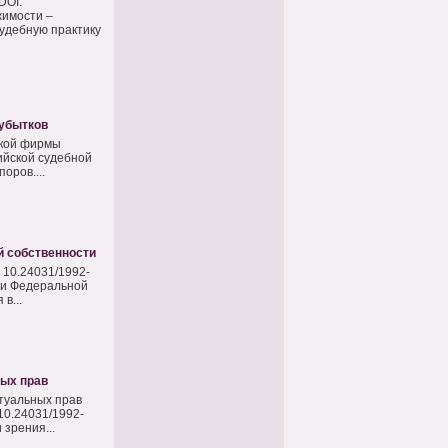
DOI:
жимости –
удебную практику
 убытков
ской фирмы
ийской судебной
оров....
й собственности
 10.24031/1992-
ти Федеральной
в...
ных прав
туальных прав
10.24031/1992-
зрения...