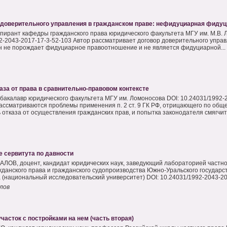
 доверительного управления в гражданском праве: нефидуциарная фидуц
аспирант кафедры гражданского права юридического факультета МГУ им. М.В. 
2-2043-2017-17-3-52-103 Автор рассматривает договор доверительного управ
он не порождает фидуциарное правоотношение и не является фидуциарной...
аза от права в сравнительно-правовом контексте
, бакалавр юридического факультета МГУ им. Ломоносова DOI: 10.24031/1992-
рассматриваются проблемы применения п. 2 ст. 9 ГК РФ, отрицающего по общ
 отказа от осуществления гражданских прав, и попытка законодателя смягчить
е сервитута по давности
ЛОВ, доцент, кандидат юридических наук, заведующий лабораторией частно
данского права и гражданского судопроизводства Южно-Уральского государс
 (национальный исследовательский университет) DOI: 10.24031/1992-2043-201
лов
асток с постройками на нем (часть вторая)