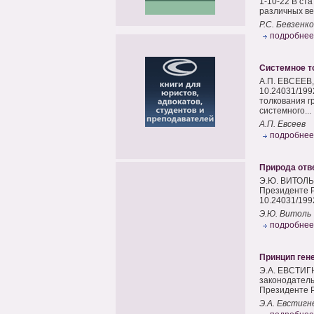
1-10-22 В ст
различных ве
Р.С. Бевзенко
подробнее
Системное т
А.П. ЕВСЕЕВ,
10.24031/199
толкования г
системного...
А.П. Евсеев
подробнее
Природа отве
Э.Ю. ВИТОЛЬ,
Президенте Р
10.24031/199
Э.Ю. Витоль
подробнее
Принцип гене
Э.А. ЕВСТИГН
законодатель
Президенте Р
Э.А. Евстигн