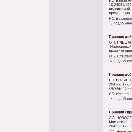
Р.С. БЕВЗЕНК
10.24031/199
недвижимой в
применения..
Р.С. Бевзенко
подробнее
Принцип доб
О.П. ПЛЕШАНО
´Инфралексª 
практике при
О.П. Плешан
подробнее
Принцип доб
Г.П. ИВЛИЕВ,
2043-2017-17
службы по ин
Г.П. Ивлиев
подробнее
Принцип спр
Л.А. НОВОСЕЛ
Московского 
2043-2017-17
Л.А. Новосел