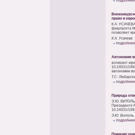
подробнее
Внеконкурсн
право и евро
К.А. УСАЧЕВА
факультета М
позволяет кр
К.А. Усачева
подробнее
Автономия во
аспирант юри
10.24031/199
автономии во
Т.С. Любарск
подробнее
Природа отве
Э.Ю. ВИТОЛЬ,
Президенте Р
10.24031/199
Э.Ю. Витоль
подробнее
Принцип гене