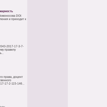
иарность
Ломоносова DOI:
ления и приходит к
2043-2017-17-3-7-
ему правилу
...
го права, доцент
твенного
7-17-2-115-146...