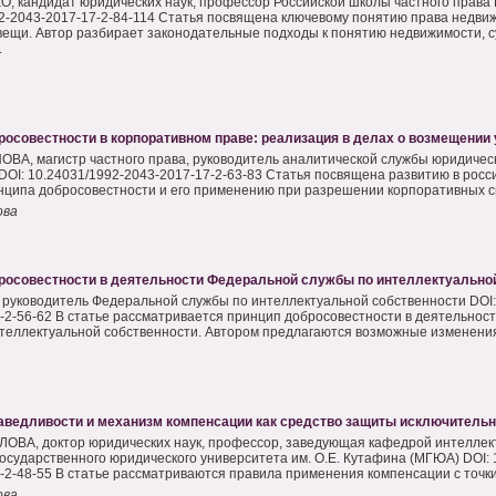
О, кандидат юридических наук, профессор Российской школы частного права 
2-2043-2017-17-2-84-114 Статья посвящена ключевому понятию права недви
ещи. Автор разбирает законодательные подходы к понятию недвижимости, с
.
росовестности в корпоративном праве: реализация в делах о возмещении
ВА, магистр частного права, руководитель аналитической службы юридиче
DOI: 10.24031/1992-2043-2017-17-2-63-83 Статья посвящена развитию в росс
нципа добросовестности и его применению при разрешении корпоративных сп
ова
росовестности в деятельности Федеральной службы по интеллектуально
 руководитель Федеральной службы по интеллектуальной собственности DOI:
-2-56-62 В статье рассматривается принцип добросовестности в деятельнос
теллектуальной собственности. Автором предлагаются возможные изменения 
аведливости и механизм компенсации как средство защиты исключитель
ОВА, доктор юридических наук, профессор, заведующая кафедрой интеллек
государственного юридического университета им. О.Е. Кутафина (МГЮА) DOI: 
-2-48-55 В статье рассматриваются правила применения компенсации с точки 
ова