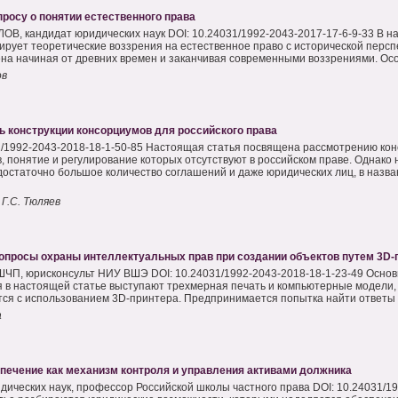
просу о понятии естественного права
ОВ, кандидат юридических наук DOI: 10.24031/1992-2043-2017-17-6-9-33 В н
ирует теоретические воззрения на естественное право с исторической перс
на начиная от древних времен и заканчивая современными воззрениями. Осо
ов
ь конструкции консорциумов для российского права
1/1992-2043-2018-18-1-50-85 Настоящая статья посвящена рассмотрению кон
, понятие и регулирование которых отсутствуют в российском праве. Однако 
достаточно большое количество соглашений и даже юридических лиц, в назва
 Г.С. Тюляев
опросы охраны интеллектуальных прав при создании объектов путем 3D-
ЧП, юрисконсульт НИУ ВШЭ DOI: 10.24031/1992-2043-2018-18-1-23-49 Осно
 в настоящей статье выступают трехмерная печать и компьютерные модели,
ся с использованием 3D-принтера. Предпринимается попытка найти ответы 
а
печение как механизм контроля и управления активами должника
дических наук, профессор Российской школы частного права DOI: 10.24031/1