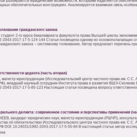
атье разбираются юридические возможности, которыми наделяется обеспечен
щных обеспечительных конструкциях. Анализируется взаимная связь особенн
олкование гражданского закона
 студент 2-го курса бакалавриата факультета права Высшей школы экономики
2-2043-2017-17-5-124-144 Статья посвящена одному из основополагающих с
ражданского закона – системному толкованию. Автор предлагает перечень пр
тственности цедента (часть вторая)
 магистр юриспруденции (Исследовательский центр частного права им. С.С. 
Ф), младший научный сотрудник Института права и развития ВШЭ-Сколково 
2-2043-2017-17-5-85-123 Настоящая статья посвящена вопросу ответственност
рального деликта: современное состояние и перспективы применения (ча
ЕЕВ, кандидат юридических наук, магистр юриспруденции (РШЧП), консульта
ства об обязательствах Исследовательского центра частного права им. С.С. 
Ф DOI: 10.24031/1992-2043-2017-17-5-55-84 В настоящей статье автор исслед
еев