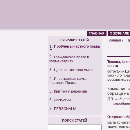
ГЛАВНАЯ
О ЖУРНАЛЕ
/
РУБРИКИ СТАТЕЙ
Главная
П
1.
Проблемы частного права
2.
Гражданское право в
комментариях
Токены, крип
опыта
3.
Цивилистическая мысль
сотрудник Це
частного пра
4.
Иностранная наука
российских з
Частного Права
Компания с
5.
Критика и рецензии
образца на
Д.В. Федоров
6.
Дискуссии
подробнее
7.
PERSONALIA
Отсрочка об
ПОИСК СТАТЕЙ
магистр част
уважительных