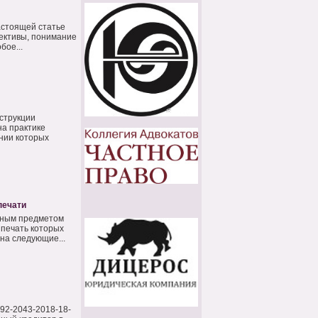
астоящей статье
пективы, понимание
бое...
струкции
на практике
нии которых
печати
вным предметом
 печать которых
на следующие...
992-2043-2018-18-