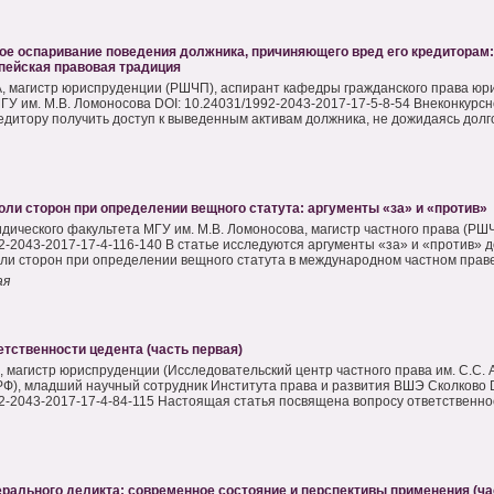
ое оспаривание поведения должника, причиняющего вред его кредиторам:
пейская правовая традиция
, магистр юриспруденции (РШЧП), аспирант кафедры гражданского права юр
ГУ им. М.В. Ломоносова DOI: 10.24031/1992-2043-2017-17-5-8-54 Внеконкурс
едитору получить доступ к выведенным активам должника, не дожидаясь долгог
ли сторон при определении вещного статута: аргументы «за» и «против»
дического факультета МГУ им. М.В. Ломоносова, магистр частного права (РШЧ
2-2043-2017-17-4-116-140 В статье исследуются аргументы «за» и «против» 
ли сторон при определении вещного статута в международном частном праве.
ая
тственности цедента (часть первая)
 магистр юриспруденции (Исследовательский центр частного права им. С.С. 
Ф), младший научный сотрудник Института права и развития ВШЭ Сколково 
2-2043-2017-17-4-84-115 Настоящая статья посвящена вопросу ответственност
рального деликта: современное состояние и перспективы применения (ча