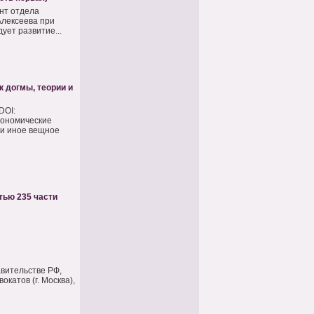
нт отдела
Алексеева при
ует развитие...
 догмы, теории и
DOI:
кономические
и иное вещное
тью 235 части
авительстве РФ,
катов (г. Москва),