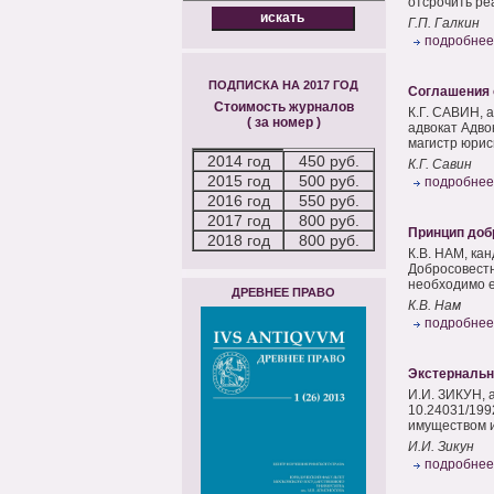
отсрочить ре
Г.П. Галкин
подробнее
ПОДПИСКА НА 2017 ГОД
Соглашения 
Стоимость журналов
К.Г. САВИН, 
( за номер )
адвокат Адво
магистр юрисп
2014 год
450 руб.
К.Г. Савин
2015 год
500 руб.
подробнее
2016 год
550 руб.
2017 год
800 руб.
Принцип доб
2018 год
800 руб.
К.В. НАМ, кан
Добросовестн
необходимо е
ДРЕВНЕЕ ПРАВО
К.В. Нам
подробнее
Экстернальн
И.И. ЗИКУН, 
10.24031/199
имуществом и
И.И. Зикун
подробнее