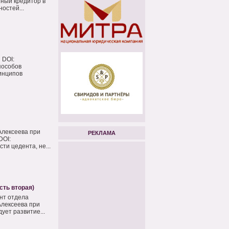
ный кредитор в
остей...
 DOI:
пособов
инципов
Алексеева при
РЕКЛАМА
DOI:
и цедента, не...
сть вторая)
нт отдела
Алексеева при
ует развитие...