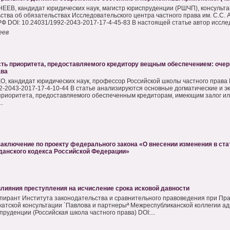
ЕЕВ, кандидат юридических наук, магистр юриспруденции (РШЧП), консульта
ства об обязательствах Исследовательского центра частного права им. С.С. 
Ф DOI: 10.24031/1992-2043-2017-17-4-45-83 В настоящей статье автор исслед
еев
ть приоритета, предоставляемого кредитору вещным обеспечением: очерк
ава
О, кандидат юридических наук, профессор Российской школы частного права 
2-2043-2017-17-4-10-44 В статье анализируются основные догматические и э
риоритета, предоставляемого обеспеченным кредиторам, имеющим залог ил
.
аключение по проекту федерального закона «О внесении изменения в ста
данского кодекса Российской Федерации»
влияния преступления на исчисление срока исковой давности
аспирант Института законодательства и сравнительного правоведения при Пр
катской консультации ´Павлова и партнерыª Межреспубликанской коллегии адво
руденции (Российская школа частного права) DOI:...