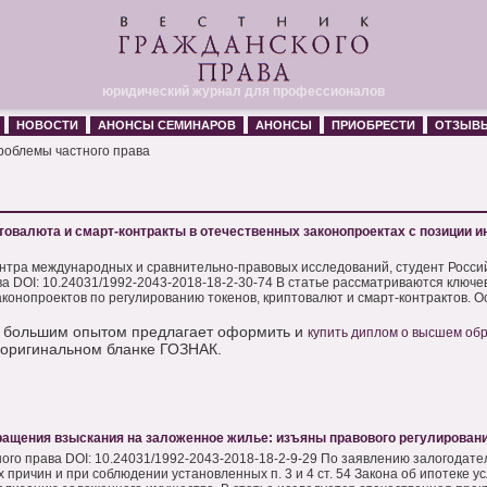
юридический журнал для профессионалов
НОВОСТИ
АНОНСЫ СЕМИНАРОВ
АНОНСЫ
ПРИОБРЕСТИ
ОТЗЫВ
роблемы частного права
товалюта и смарт-контракты в отечественных законопроектах с позиции и
нтра международных и сравнительно-правовых исследований, студент Росси
ва DOI: 10.24031/1992-2043-2018-18-2-30-74 В статье рассматриваются ключ
аконопроектов по регулированию токенов, криптовалют и смарт-контрактов. Ос
 большим опытом предлагает оформить и
купить диплом о высшем об
 оригинальном бланке ГОЗНАК.
ращения взыскания на заложенное жилье: изъяны правового регулирован
ного права DOI: 10.24031/1992-2043-2018-18-2-9-29 По заявлению залогодате
 причин и при соблюдении установленных п. 3 и 4 ст. 54 Закона об ипотеке у