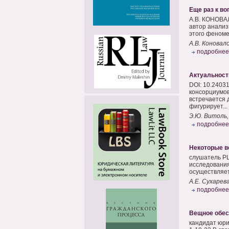
Еще раз к во
А.В. КОНОВАЛ
автор анализ
этого феноме
А.В. Коновал
подробнее
Актуальност
DOI: 10.2403
консорциумов
встречается 
фигурирует...
Э.Ю. Витоль,
подробнее
Некоторые в
слушатель РШ
исследования
осуществляет
А.Е. Сухарев
подробнее
Вещное обес
кандидат юри