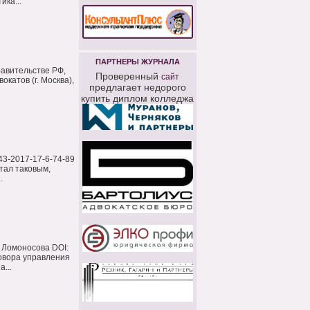
ка...
ПАРТНЕРЫ ЖУРНАЛА
равительстве РФ,
Проверенный
сайт
катов (г. Москва),
предлагает недорого
купить диплом колледжа
43-2017-17-6-74-89
тал таковым,
.
 Ломоносова DOI:
овора управления
...