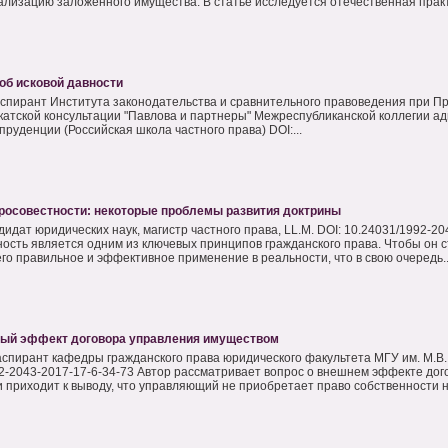
ализацию заложенного имущества. В статье исследуется отечественная практи
об исковой давности
аспирант Института законодательства и сравнительного правоведения при П
катской консультации "Павлова и партнеры" Межреспубликанской коллегии адво
руденции (Российская школа частного права) DOI:...
росовестности: некоторые проблемы развития доктрины
дидат юридических наук, магистр частного права, LL.M. DOI: 10.24031/1992-20
ость является одним из ключевых принципов гражданского права. Чтобы он с
го правильное и эффективное применение в реальности, что в свою очередь..
ый эффект договора управления имуществом
аспирант кафедры гражданского права юридического факультета МГУ им. М.В.
2-2043-2017-17-6-34-73 Автор рассматривает вопрос о внешнем эффекте дог
 приходит к выводу, что управляющий не приобретает право собственности на