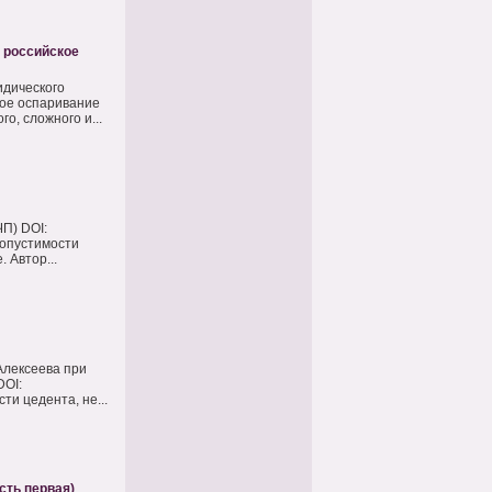
 российское
идического
ное оспаривание
о, сложного и...
П) DOI:
допустимости
 Автор...
Алексеева при
DOI:
и цедента, не...
сть первая)