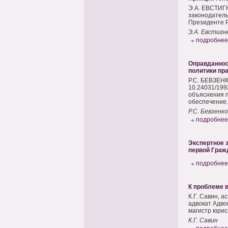
Э.А. ЕВСТИГН
законодатель
Президенте Р
Э.А. Евстигн
подробнее
Оправданнос
политики пр
Р.С. БЕВЗЕНК
10.24031/199
объяснения п
обеспечение..
Р.С. Бевзенко
подробнее
Экспертное з
первой Граж
подробнее
К проблеме 
К.Г. Савин, 
адвокат Адво
магистр юрисп
К.Г. Савин