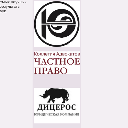
уемых научных
результаты
аук.