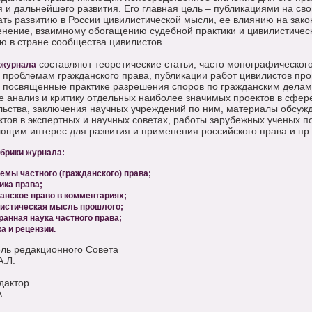
 и дальнейшего развития. Его главная цель – публикациями на сво
ать развитию в России цивилистической мысли, ее влиянию на зако
нение, взаимному обогащению судебной практики и цивилистическ
ю в стране сообщества цивилистов.
составляют теоретические статьи, часто монографического
 журнала
 проблемам гражданского права, публикации работ цивилистов про
 посвященные практике разрешения споров по гражданским делам,
 анализ и критику отдельных наиболее значимых проектов в сфер
льства, заключения научных учреждений по ним, материалы обсуж
ктов в экспертных и научных советах, работы зарубежных ученых п
ющим интерес для развития и применения российского права и пр.
брики журнала:
емы частного (гражданского) права;
ика права;
анское право в комментариях;
истическая мысль прошлого;
ранная наука частного права;
а и рецензии.
ль редакционного Совета
А.Л.
дактор
.