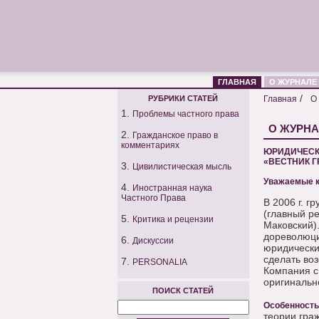
ГЛАВНАЯ
О ЖУРНАЛЕ
/
РУБРИКИ СТАТЕЙ
Главная
О
1.
Проблемы частного права
О ЖУРН
2.
Гражданское право в
комментариях
ЮРИДИЧЕСК
«ВЕСТНИК 
3.
Цивилистическая мысль
Уважаемые к
4.
Иностранная наука
Частного Права
В 2006 г. г
(главный ре
5.
Критика и рецензии
Маковский)
дореволюци
6.
Дискуссии
юридически
сделать во
7.
PERSONALIA
Компания с
оригинальн
ПОИСК СТАТЕЙ
Особенность
теории гра