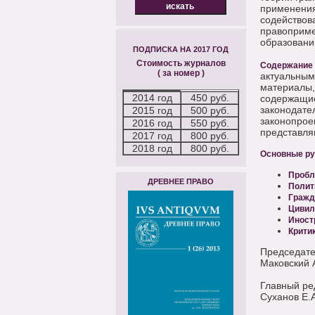
применения
содействов
правоприме
образовани
ПОДПИСКА НА 2017 ГОД
Стоимость журналов
Содержание
( за номер )
актуальным
материалы,
2014 год
450 руб.
содержащие
законодате
2015 год
500 руб.
законопрое
2016 год
550 руб.
представля
2017 год
800 руб.
2018 год
800 руб.
Основные ру
Пробл
ДРЕВНЕЕ ПРАВО
Полит
Гражд
Цивил
Иност
Критик
Председате
Маковский 
Главный ре
Суханов Е.А