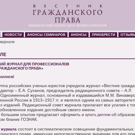
юридический журнал для профессионалов
НОВОСТИ
АНОНСЫ СЕМИНАРОВ
АНОНСЫ
ПРИОБРЕСТИ
ОТЗЫВ
 журнале
АЛЕ
ИЙ ЖУРНАЛ ДЛЯ ПРОФЕССИОНАЛОВ
ГРАЖДАНСКОГО ПРАВА»
оллеги!
руппа российских ученых-юристов учредила журнал «Вестник гражда
дактор – Е.А. Суханов, председатель редакционного совета – А.Л.
.Одноименный журнал, основанный и издававшийся М.М. Винаверо
онной России в 1913–1917 гг. и являлся одним из самых авторите
х изданий. Редакционный совет журнала прилагает все усилия к то
зобновленное издание достойным своего имени.
 большим опытом предлагает оформить и
об образов
купить диплом
ом бланке ГОЗНАК.
состоит в систематическом освещении фундаментальных 
 журнала
жданского права, имеющих непосредственное значение для его пра