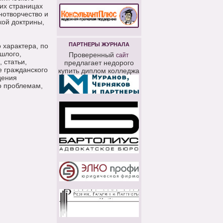
их страницах
нотворчество и
ой доктрины,
ПАРТНЕРЫ ЖУРНАЛА
 характера, по
шлого,
Проверенный
сайт
 статьи,
предлагает недорого
е гражданского
купить диплом колледжа
дения
о проблемам,