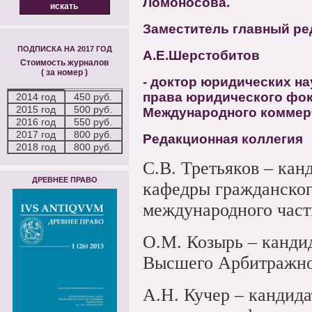
Ломоносова.
Заместитель главный ре
ПОДПИСКА НА 2017 ГОД
А.Е.Шерстобитов
Стоимость журналов
( за номер )
- доктор юридических н
права юридического фок
2014 год
450 руб.
2015 год
500 руб.
Международного коммерч
2016 год
550 руб.
2017 год
800 руб.
Редакционная коллегия
2018 год
800 руб.
С.В. Третьяков – кан
ДРЕВНЕЕ ПРАВО
кафедры гражданског
международного час
О.М. Козырь – канди
Высшего Арбитражно
А.Н. Кучер – кандид