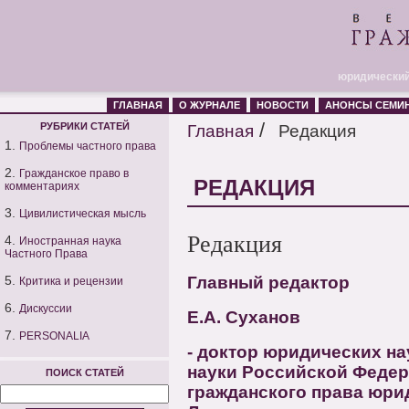
юридический
ГЛАВНАЯ
О ЖУРНАЛЕ
НОВОСТИ
АНОНСЫ СЕМИ
/
РУБРИКИ СТАТЕЙ
Главная
Редакция
1.
Проблемы частного права
2.
Гражданское право в
РЕДАКЦИЯ
комментариях
3.
Цивилистическая мысль
Редакция
4.
Иностранная наука
Частного Права
5.
Главный редактор
Критика и рецензии
6.
Дискуссии
Е.А. Суханов
7.
PERSONALIA
- доктор юридических на
науки Российской Феде
ПОИСК СТАТЕЙ
гражданского права юрид