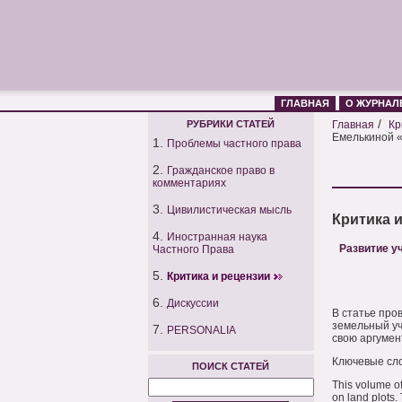
ГЛАВНАЯ
О ЖУРНАЛ
/
РУБРИКИ СТАТЕЙ
Главная
Кр
Емелькиной «
1.
Проблемы частного права
2.
Гражданское право в
комментариях
3.
Цивилистическая мысль
Критика 
4.
Иностранная наука
Развитие у
Частного Права
5.
Критика и рецензии
6.
Дискуссии
В статье про
земельный уч
7.
PERSONALIA
свою аргумен
Ключевые сло
ПОИСК СТАТЕЙ
This volume of
on land plots.