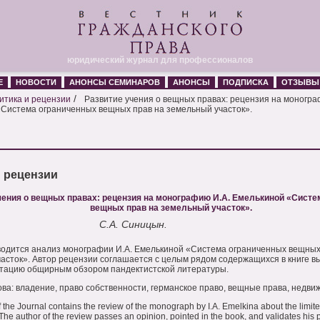
юридический журнал для профессионалов
Е
НОВОСТИ
АНОНСЫ СЕМИНАРОВ
АНОНСЫ
ПОДПИСКА
ОТЗЫВЫ
/
итика и рецензии
Развитие учения о вещных правах: рецензия на моногра
Система ограниченных вещных прав на земельный участок».
и рецензии
чения о вещных правах: рецензия на монографию И.А. Емелькиной «Сист
вещных прав на земельный участок».
С.А. Синицын.
водится анализ монографии И.А. Емелькиной «Система ограниченных вещных
асток». Автор рецензии соглашается с целым рядом содержащихся в книге в
тацию общирным обзором пандектистской литературы.
ва: владение, право собственности, германское право, вещные права, недви
 the Journal contains the review of the monograph by I.A. Emelkina about the limited
 The author of the review passes an opinion, pointed in the book, and validates his 