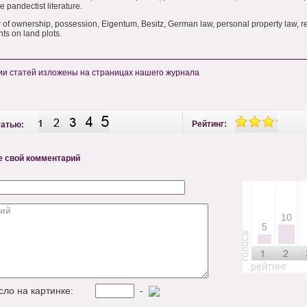
e pandectist literature.
of ownership, possession, Eigentum, Besitz, German law, personal property law, re
hts on land plots.
и статей изложены на страницах нашего журнала
Рейтинг:
татью:
е свой комментарий
10
5
исло на картинке:
-