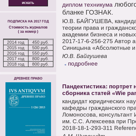
любого
диплом техникума
бланке ГОЗНАК.
Ю.В. БАЙГУШЕВА, кандида
ПОДПИСКА НА 2017 ГОД
теории права и гражданс
Стоимость журналов
( за номер )
академии бизнеса и новых
2017-17-6-256-275 Автор 
2014 год
450 руб.
Синицына «Абсолютные и 
2015 год
500 руб.
2016 год
550 руб.
Ю.В. Байгушева
2017 год
800 руб.
подробнее
2018 год
800 руб.
ДРЕВНЕЕ ПРАВО
Пандектистика: портрет
сборника статей «Wie pand
кандидат юридических наук
кафедры гражданского пра
Ломоносова, консультант 
им. С.С. Алексеева при Пр
2018-18-1-293-311 Referenc