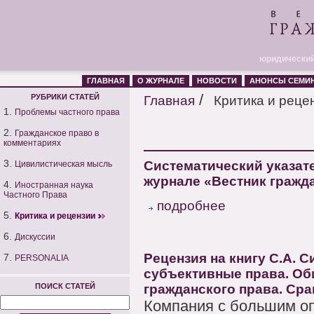
юридический
ГЛАВНАЯ
О ЖУРНАЛЕ
НОВОСТИ
АНОНСЫ СЕМИ
/
РУБРИКИ СТАТЕЙ
Главная
Критика и реце
1.
Проблемы частного права
2.
Гражданское право в
комментариях
3.
Систематический указат
Цивилистическая мысль
журнале «Вестник гражда
4.
Иностранная наука
Частного Права
подробнее
5.
Критика и рецензии
6.
Дискуссии
Рецензия на книгу С.А.
7.
PERSONALIA
субъективные права. Об
ПОИСК СТАТЕЙ
гражданского права. Ср
Компания с большим о